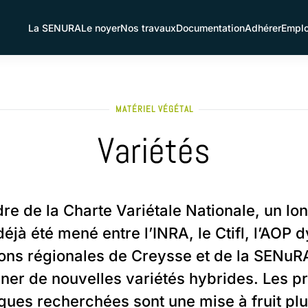
La SENURA
Le noyer
Nos travaux
Documentation
Adhérer
Emplo
MATÉRIEL VÉGÉTAL
Variétés
re de la Charte Variétale Nationale, un lon
déjà été mené entre l’INRA, le Ctifl, l’AOP 
ions régionales de Creysse et de la SENuR
nner de nouvelles variétés hybrides. Les pr
iques recherchées sont une mise à fruit plu