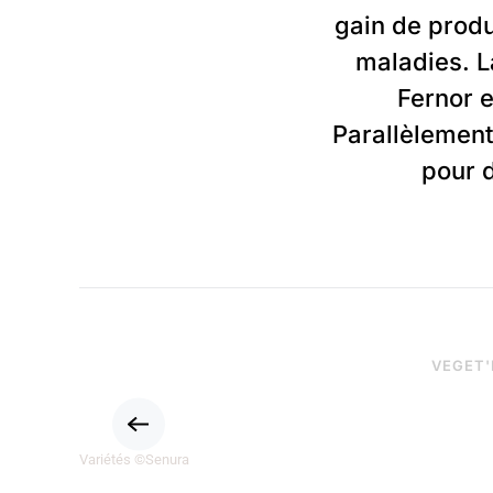
gain de produ
maladies. L
Fernor 
Parallèlement
pour 
VEGET'
Variétés ©Senura