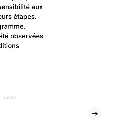
ensibilité aux
eurs étapes.
ogramme.
 été observées
itions
CCND