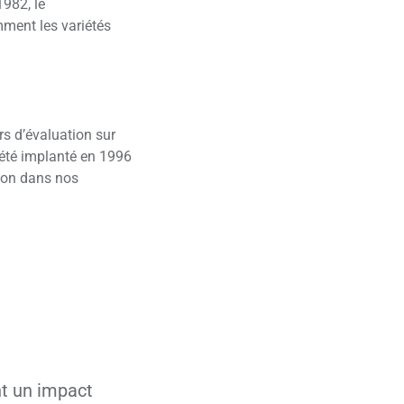
1982, le
ment les variétés
rs d’évaluation sur
 été implanté en 1996
tion dans nos
nt un impact