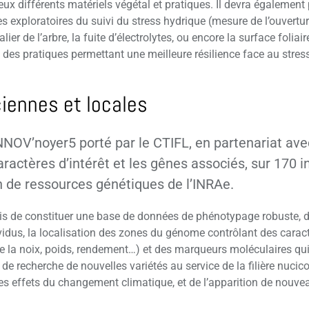
eux différents matériels végétal et pratiques. Il devra également
 exploratoires du suivi du stress hydrique (mesure de l’ouvertu
ier de l’arbre, la fuite d’électrolytes, ou encore la surface foliair
t des pratiques permettant une meilleure résilience face au stres
ciennes et locales
OV’noyer5 porté par le CTIFL, en partenariat av
caractères d’intérêt et les gênes associés, sur 170 
on de ressources génétiques de l’INRAe.
is de constituer une base de données de phénotypage robuste, 
ividus, la localisation des zones du génome contrôlant des caract
e la noix, poids, rendement…) et des marqueurs moléculaires qui
 de recherche de nouvelles variétés au service de la filière nucic
des effets du changement climatique, et de l’apparition de nouve