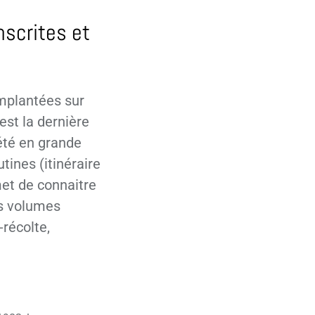
nscrites et
implantées sur
est la dernière
iété en grande
tines (itinéraire
met de connaitre
es volumes
-récolte,