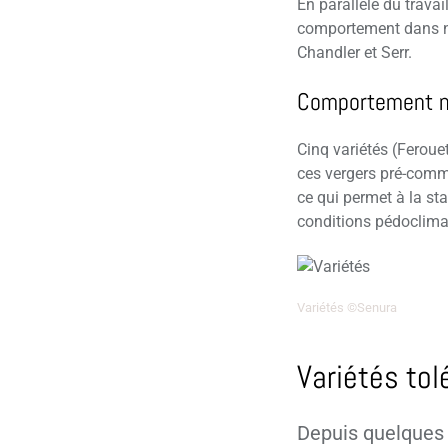
En parallèle du trava
comportement dans no
Chandler et Serr.
Comportement no
Cinq variétés (Feroue
ces vergers pré-comme
ce qui permet à la st
conditions pédoclima
Variétés ©Senura
Variétés tol
Depuis quelques 