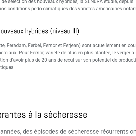
il de sélection des nouveaux hybrides, la SENuRA étudie, depuis 
s conditions pédo-climatiques des variétés américaines notam
uveaux hybrides (niveau III)
tte, Feradam, Ferbel, Fernor et Ferjean) sont actuellement en cou
rciaux. Pour Fernor, variété de plus en plus plantée, le verger a
ation d’avoir plus de 20 ans de recul sur son potentiel de produc
tiques.
érantes à la sécheresse
années, des épisodes de sécheresse récurrents o