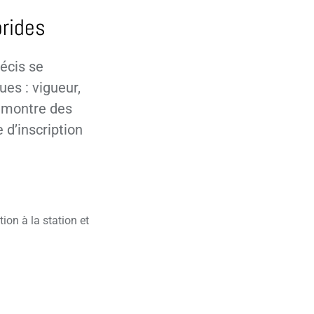
brides
écis se
ues : vigueur,
é montre des
 d’inscription
ion à la station et