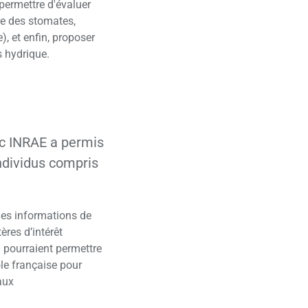
 permettre d'évaluer
re des stomates,
e), et enfin, proposer
s hydrique.
ec INRAE a permis
individus compris
des informations de
ères d’intérêt
 pourraient permettre
ole française pour
aux