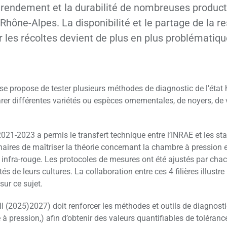
le rendement et la durabilité de nombreuses produc
Rhône-Alpes. La disponibilité et le partage de la r
 les récoltes devient de plus en plus problématiqu
e propose de tester plusieurs méthodes de diagnostic de l’état
r différentes variétés ou espèces ornementales, de noyers, de 
021-2023 a permis le transfert technique entre l’INRAE et les s
aires de maîtriser la théorie concernant la chambre à pression et
infra-rouge. Les protocoles de mesures ont été ajustés par chacu
és de leurs cultures. La collaboration entre ces 4 filières illustre l
sur ce sujet.
I (2025)2027) doit renforcer les méthodes et outils de diagnosti
 à pression,) afin d’obtenir des valeurs quantifiables de toléranc