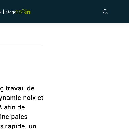
i | stage
g travail de
dynamic noix et
A afin de
incipales
s rapide, un