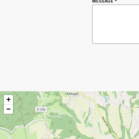
MESSAGE
*
+
−