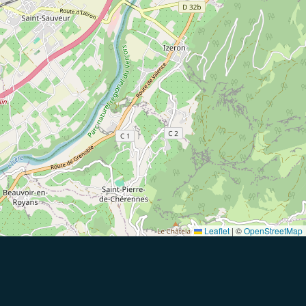
Leaflet
|
©
OpenStreetMap