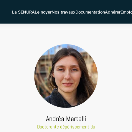
La SENURA
Le noyer
Nos travaux
Documentation
Adhérer
Emplo
Andréa Martelli
Doctorante dépérissement du