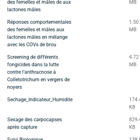
des femelles et mâles de aux
MB
lactones mâles
Réponses comportementales
1.50
des femelles et mâles aux
MB
lactones mâles en mélange
avec les COVs de brou
Screening de différents
4.72
fongicides dans la lutte
MB
contre l’anthracnose à
Colletotrichum en vergers de
noyers
Sechage_Indicateur_Humidite
174.
KB
Sexage des carpocapses
829.
après capture
KB
Suivi Biologique,
138.