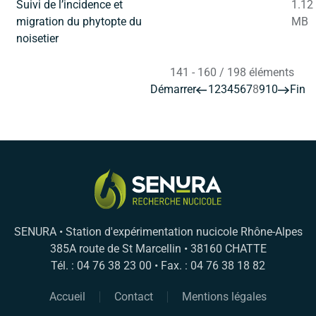
Suivi de l’incidence et
1.12
migration du phytopte du
MB
noisetier
141 - 160 / 198 éléments
Démarrer
1
2
3
4
5
6
7
8
9
10
Fin
SENURA • Station d'expérimentation nucicole Rhône-Alpes
385A route de St Marcellin • 38160 CHATTE
Tél. : 04 76 38 23 00 • Fax. : 04 76 38 18 82
Accueil
Contact
Mentions légales