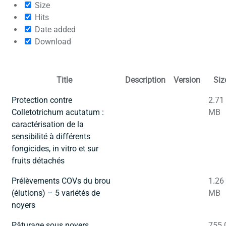
Size
Hits
Date added
Download
Title
Description
Version
Siz
Protection contre
2.71
Colletotrichum acutatum :
MB
caractérisation de la
sensibilité à différents
fongicides, in vitro et sur
fruits détachés
Prélèvements COVs du brou
1.26
(élutions) – 5 variétés de
MB
noyers
Pâturage sous noyers
755.