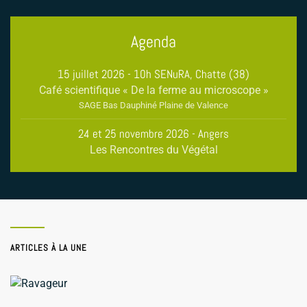
Agenda
15 juillet 2026 - 10h SENuRA, Chatte (38)
Café scientifique « De la ferme au microscope »
SAGE Bas Dauphiné Plaine de Valence
24 et 25 novembre 2026 - Angers
Les Rencontres du Végétal
ARTICLES À LA UNE