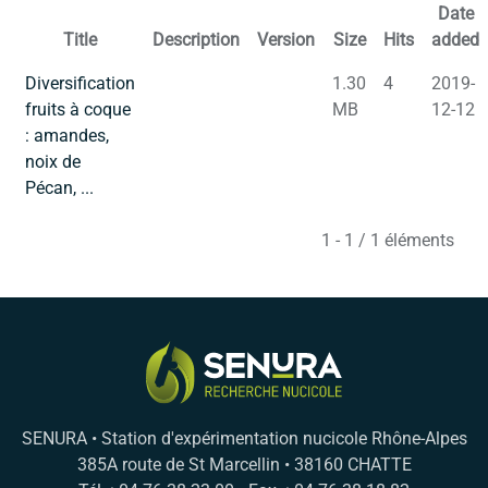
Date
Title
Description
Version
Size
Hits
added
Diversification
1.30
4
2019-
fruits à coque
MB
12-12
: amandes,
noix de
Pécan, ...
1 - 1 / 1 éléments
SENURA • Station d'expérimentation nucicole Rhône-Alpes
385A route de St Marcellin • 38160 CHATTE