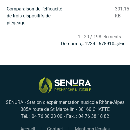
Comparaison de l’efficacité
301.15
de trois dispositifs de
KB
piégeage
1 - 20 / 198 éléments
Démarrer
1
2
3
4
...
6
7
8
9
10
Fin
SENURA • Station d'expérimentation nucicole Rhône-Alpes
385A route de St Marcellin • 38160 CHATTE
Tél. : 04 76 38 23 00 • Fax. : 04 76 38 18 82
Accueil
Contact
Mentions légales