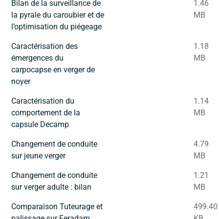
Bilan de la surveillance de
1.46
la pyrale du caroubier et de
MB
l’optimisation du piégeage
Caractérisation des
1.18
émergences du
MB
carpocapse en verger de
noyer
Caractérisation du
1.14
comportement de la
MB
capsule Decamp
Changement de conduite
4.79
sur jeune verger
MB
Changement de conduite
1.21
sur verger adulte : bilan
MB
Comparaison Tuteurage et
499.40
palissage sur Feradam
KB