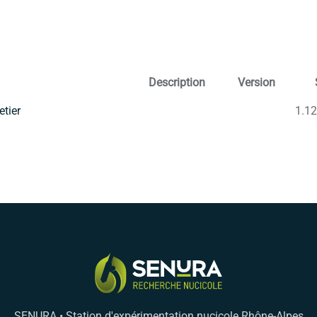
Description
Version
etier
1.1
SENURA • Station d'expérimentation nucicole Rhône-Alpes