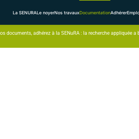
La SENURA
Le noyer
Nos travaux
Documentation
Adhérer
Emplo
os documents, adhérez à la SENuRA : la recherche appliquée a bes