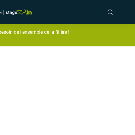
i | stage
oin de l’ensemble de la filière !