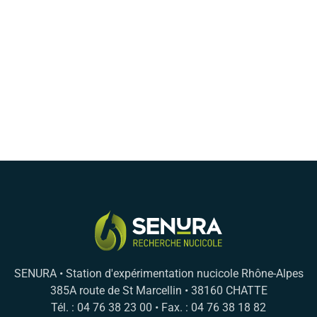
SENURA • Station d'expérimentation nucicole Rhône-Alpes
385A route de St Marcellin • 38160 CHATTE
Tél. : 04 76 38 23 00 • Fax. : 04 76 38 18 82