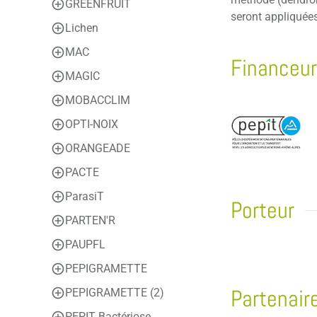
GREENFRUIT
seront appliquées
Lichen
MAC
Financeu
MAGIC
MOBACCLIM
OPTI-NOIX
ORANGEADE
PACTE
ParasiT
Porteur
PARTEN'R
PAUPFL
PEPIGRAMETTE
Partenair
PEPIGRAMETTE (2)
PEPIT Bactériose