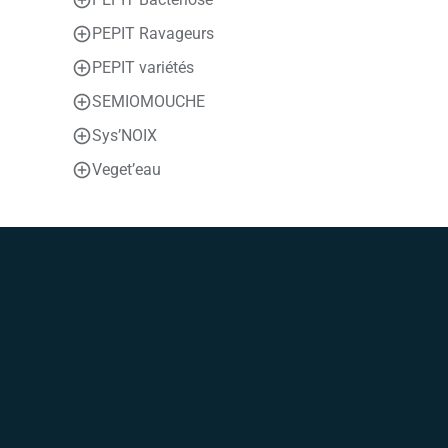
PEPIT Ravageurs
PEPIT variétés
SEMIOMOUCHE
Sys’NOIX
Veget’eau