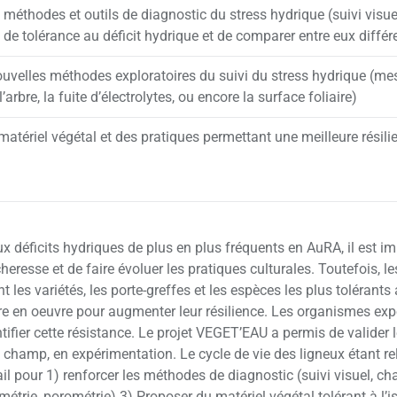
 méthodes et outils de diagnostic du stress hydrique (suivi visue
 de tolérance au déficit hydrique et de comparer entre eux différ
ouvelles méthodes exploratoires du suivi du stress hydrique (mes
l’arbre, la fuite d’électrolytes, ou encore la surface foliaire)
atériel végétal et des pratiques permettant une meilleure résili
ux déficits hydriques de plus en plus fréquents en AuRA, il est im
heresse et de faire évoluer les pratiques culturales. Toutefois, 
 les variétés, les porte-greffes et les espèces les plus tolérants
e en oeuvre pour augmenter leur résilience. Les organismes expé
tifier cette résistance. Le projet VEGET’EAU a permis de valider 
u champ, en expérimentation. Le cycle de vie des ligneux étant r
ail pour 1) renforcer les méthodes de diagnostic (suivi visuel, c
trie, porométrie) 3) Proposer du matériel végétal tolérant à l