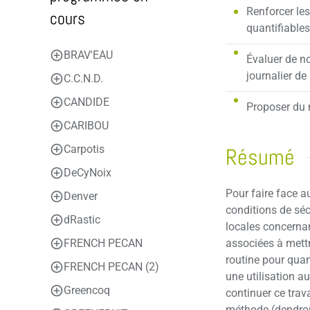
Renforcer les
cours
quantifiables
BRAV'EAU
Évaluer de n
journalier de 
C.C.N.D.
CANDIDE
Proposer du m
CARIBOU
Carpotis
Résumé
DeCyNoix
Pour faire face a
Denver
conditions de séc
dRastic
locales concernant
FRENCH PECAN
associées à mettr
routine pour quan
FRENCH PECAN (2)
une utilisation a
Greencoq
continuer ce trav
méthode (dendromé