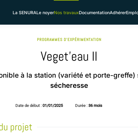
La SENURA
Le noyer
Nos travaux
Documentation
Adhérer
Emplo
PROGRAMMES D'EXPÉRIMENTATION
Veget’eau II
nible à la station (variété et porte-greffe) 
sécheresse
Date de début :
01/01/2025
Durée :
36 mois
du projet