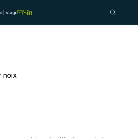
i | stage
r noix