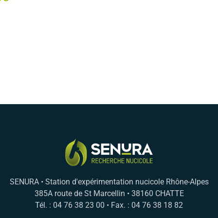
SENURA • Station d'expérimentation nucicole Rhône-Alpes
385A route de St Marcellin • 38160 CHATTE
Tél. : 04 76 38 23 00 • Fax. : 04 76 38 18 82