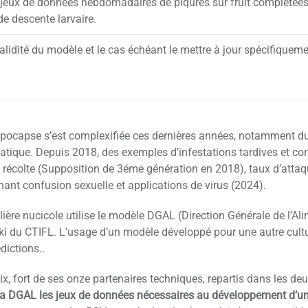
 jeux de données hebdomadaires de piqûres sur fruit complétées
de descente larvaire.
alidité du modèle et le cas échéant le mettre à jour spécifiqueme
pocapse s’est complexifiée ces dernières années, notamment du 
tique. Depuis 2018, des exemples d’infestations tardives et con
a récolte (Supposition de 3éme génération en 2018), taux d’atta
ant confusion sexuelle et applications de virus (2024).
ilière nucicole utilise le modèle DGAL (Direction Générale de l’A
ki du CTIFL. L’usage d’un modèle développé pour une autre cultur
édictions..
x, fort de ses onze partenaires techniques, repartis dans les d
la DGAL les jeux de données nécessaires au développement d’un 