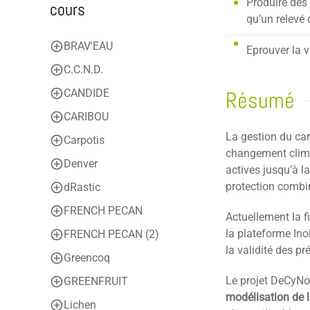
Produire des
cours
qu’un relevé 
BRAV'EAU
Eprouver la v
C.C.N.D.
CANDIDE
Résumé
CARIBOU
La gestion du car
Carpotis
changement clima
Denver
actives jusqu’à l
protection combin
dRastic
FRENCH PECAN
Actuellement la f
la plateforme Ino
FRENCH PECAN (2)
la validité des pr
Greencoq
Le projet DeCyNoi
GREENFRUIT
modélisation de 
Lichen