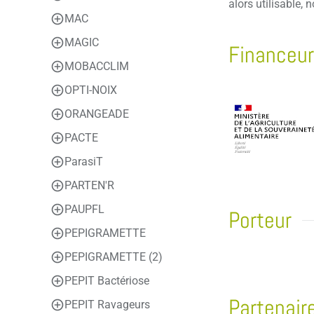
alors utilisable,
MAC
MAGIC
Financeur
MOBACCLIM
OPTI-NOIX
ORANGEADE
PACTE
ParasiT
PARTEN'R
PAUPFL
Porteur
PEPIGRAMETTE
PEPIGRAMETTE (2)
PEPIT Bactériose
Partenair
PEPIT Ravageurs