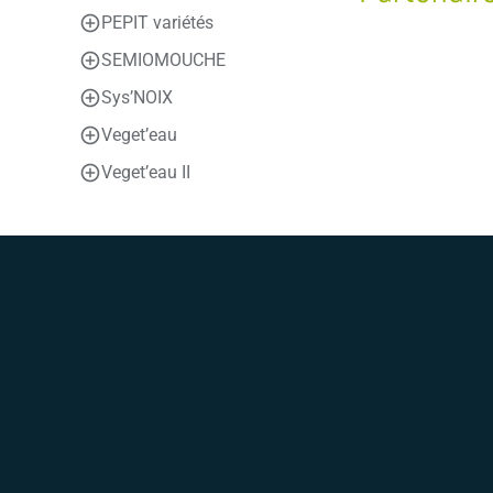
PEPIT variétés
SEMIOMOUCHE
Sys’NOIX
Veget’eau
Veget’eau II