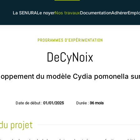
La SENURA
Le noyer
Nos travaux
Documentation
Adhérer
Emplo
PROGRAMMES D'EXPÉRIMENTATION
DeCyNoix
oppement du modèle Cydia pomonella su
Date de début :
01/01/2025
Durée :
36 mois
du projet