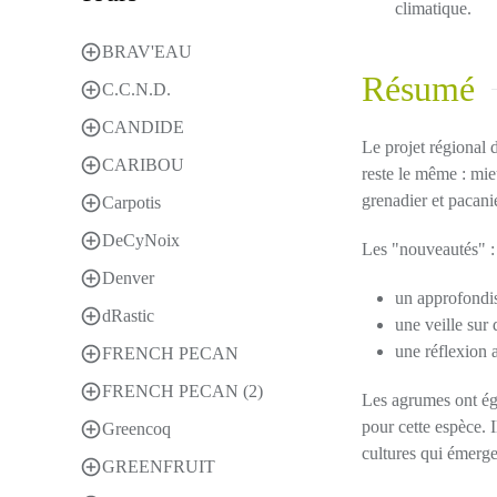
climatique.
BRAV'EAU
Résumé
C.C.N.D.
CANDIDE
Le projet régiona
CARIBOU
reste le même : mie
grenadier et pacani
Carpotis
DeCyNoix
Les "nouveautés" :
Denver
un approfondiss
dRastic
une veille sur
une réflexion a
FRENCH PECAN
FRENCH PECAN (2)
Les agrumes ont éga
pour cette espèce. 
Greencoq
cultures qui émerge
GREENFRUIT