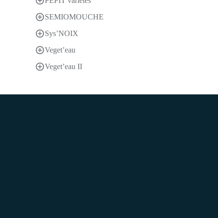
PEPIT variétés
SEMIOMOUCHE
Sys’NOIX
Veget’eau
Veget’eau II