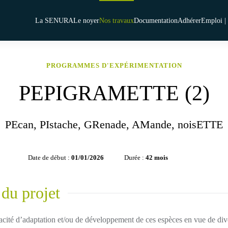
La SENURA
Le noyer
Nos travaux
Documentation
Adhérer
Emploi | 
PROGRAMMES D'EXPÉRIMENTATION
PEPIGRAMETTE (2)
PEcan, PIstache, GRenade, AMande, noisETTE
Date de début :
01/01/2026
Durée :
42 mois
 du projet
acité d’adaptation et/ou de développement de ces espèces en vue de dive